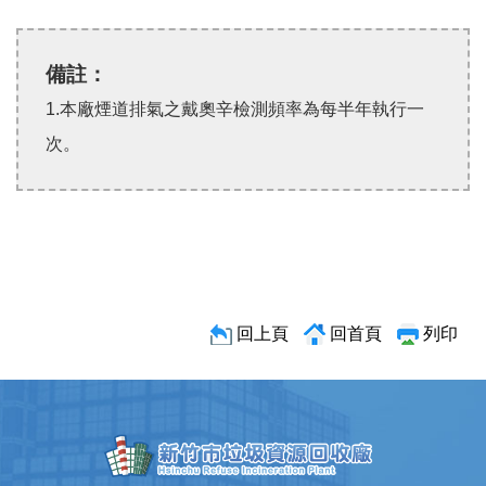
備註：
1.本廠煙道排氣之戴奧辛檢測頻率為每半年執行一
次。
回上頁
回首頁
列印