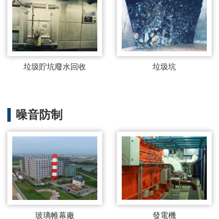
垃圾貯坑廢水回收
垃圾坑
噪音防制
玻璃帷幕廠
發電機