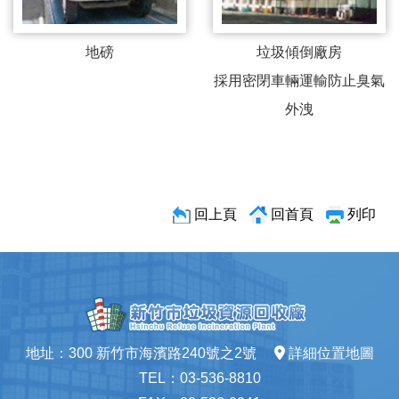
地磅
垃圾傾倒廠房
採用密閉車輛運輸防止臭氣
外洩
回上頁
回首頁
列印
地址：300 新竹市海濱路240號之2號
詳細位置地圖
TEL：03-536-8810