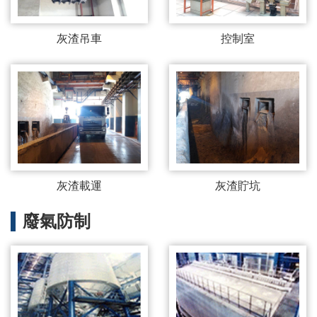
灰渣吊車
控制室
灰渣載運
灰渣貯坑
廢氣防制